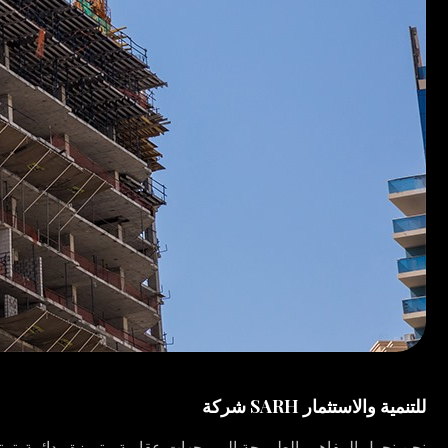
شركة SARH للتنمية والاستثمار
نحن نحول المفاهيم الطموحة إلى وجهات عقارية متميزة ودائمة. تمتد خ