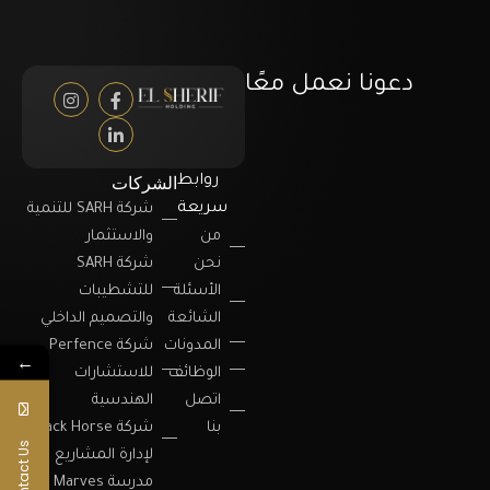
دعونا نعمل معًا
الشركات
روابط
سريعة
شركة SARH للتنمية
من
والاستثمار
نحن
شركة SARH
الأسئلة
للتشطيبات
الشائعة
والتصميم الداخلي
المدونات
شركة Perfence
←
الوظائف
للاستشارات
اتصل
الهندسية
بنا
شركة Black Horse
Contact Us
لإدارة المشاريع
مدرسة Marves