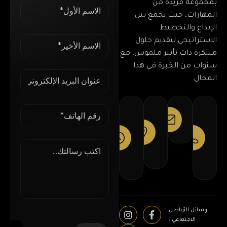
بمجموعة فريدة من
المهارات، حيث يجمع بين
الإبداع والتخطيط
الاستراتيجي لتقديم حلول
مبتكرة ذات تأثير ملموس. مع
سنوات من الخبرة في هذا
المجال.
رقم
عنواننا
عنوان البريد الإلكتروني
مواعيد
الهاتف
العمل
مدينة
info@elsherifholding.com
Daily
011
الشروق،
09am-
5642
القاهرة
05pm
5580
وسائل التواصل
الاجتماعي :