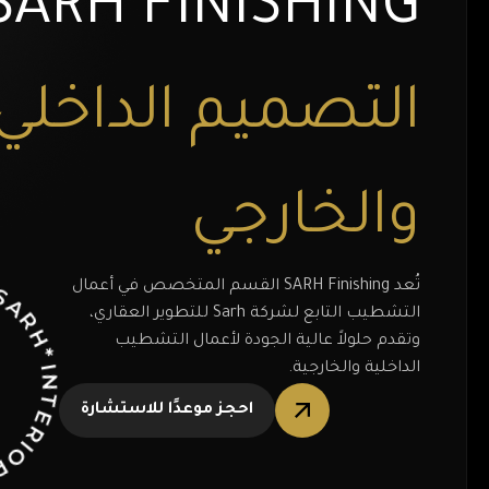
SARH FINISHING
التصميم الداخلي
والخارجي
I
N
T
E
R
I
O
R
D
E
S
I
G
N
*
E
ER
I
O
R
D
E
S
I
G
N
*
A
R
تُعد SARH Finishing القسم المتخصص في أعمال
التشطيب التابع لشركة Sarh للتطوير العقاري،
وتقدم حلولاً عالية الجودة لأعمال التشطيب
الداخلية والخارجية.
S
احجز موعدًا للاستشارة
*
H