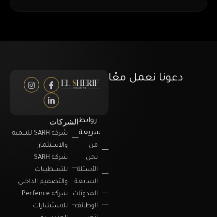
دعونا نعمل معًا
الشركات
روابط
سريعة
شركة SARH للتنمية
من
والاستثمار
نحن
شركة SARH
الأسئلة
للتشطيبات
الشائعة
والتصميم الداخلي
المدونات
شركة Perfence
الوظائف
للاستشارات