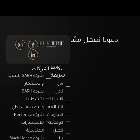
دعونا نعمل معًا
الشركات
روابط
سريعة
شركة SARH للتنمية
من
والاستثمار
نحن
شركة SARH
الأسئلة
للتشطيبات
الشائعة
والتصميم الداخلي
المدونات
شركة Perfence
الوظائف
للاستشارات
اتصل
الهندسية
بنا
شركة Black Horse