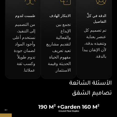
الدقة في كلٍّ
الابتكار الهادف
صُممت لتدوم
التفاصيل
نجمع بين
من التصميم
تم تصميم كل
الإبداع
إلى التنفيذ،
عنصر بعناية
والفعالية
نستخدم أعلى
وتنفيذه بدقة،
لتقديم مشاريع
وأجود المواد
لأن الإتقان يبدأ
تعيد تعريف
لضمان جودة
بالدقة.
مفهوم الحياة
تدوم طويلاً
الحديثة وقيمة
وكسب ثقة
الاستثمار.
عملائنا.
الأسئلة الشائعة
تصاميم الشقق
←