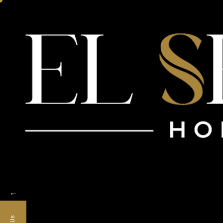
Home
Abo
←