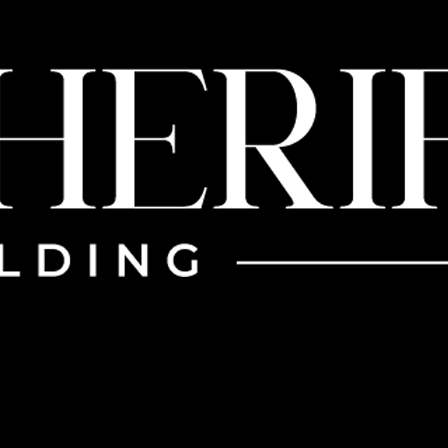
ut Us
Companies
Blog
Careers
Contact U