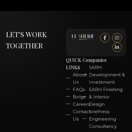
LET'S WORK
TOGETHER
QUICK
Companies
LINKS
SARH
About
Development &
Us
Investment
FAQs
SARH Finishing
Bolgs
& Interior
Careers
Design
Contact
briefness
Us
Engineering
Consultancy