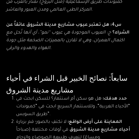
كمبوندات طريق الإسماعيلية (مثل البروج) تمتاز بالقرب من
المركز الطبي العالمي ومدن العبور والعاشر.
س4: هل تعتبر عيوب مشاريع مدينة الشروق عائقاً عن
الشراء؟
ج: العيوب الموجودة هي عيوب “نمو”، أي أنها تُحل مع
اكتمال العمران، وهي لا تقارن بالمميزات الضخمة مثل جودة
الهواء والهدوء والرقي.
سابعاً: نصائح الخبير قبل الشراء في أحياء
مشاريع مدينة الشروق
حدد هدفك:
هل هو سكن أم استثمار؟ للسكن ابحث في
“الأحياء الغربية”، وللاستثمار السريع ابحث في “كمبوندات
طريق السويس”.
المعاينة على أرض الواقع:
لا تكتفِ بالصور؛ قم بزيارة
أحياء مشاريع مدينة الشروق
في أوقات مختلفة (صباحاً
ومساءً) لتعرف طبيعة الضوضاء والزحام.