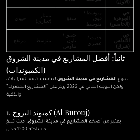
(الأول)
حي
متوسط /
ممتاز
الجوهرة
فوق
شقق
حيوي
(تجاري)
(الخامس)
متوسط
حي
شقق /
حديث /
الأندلس
تاون
متوسط
مرتفع
عصري
(شرق)
هاوس
ثانياً: أفضل المشاريع في مدينة الشروق
(الكمبوندات)
تتنوع
المشاريع في مدينة الشروق
لتناسب كافة الميزانيات،
ولكن التوجه الحالي في 2026 يركز على “المشاريع الخضراء”
والذكية.
1. كمبوند البروج (Al Burouj)
يعتبر من أضخم
المشاريع في مدينة الشروق
، حيث تبلغ
مساحته 1200 فدان.