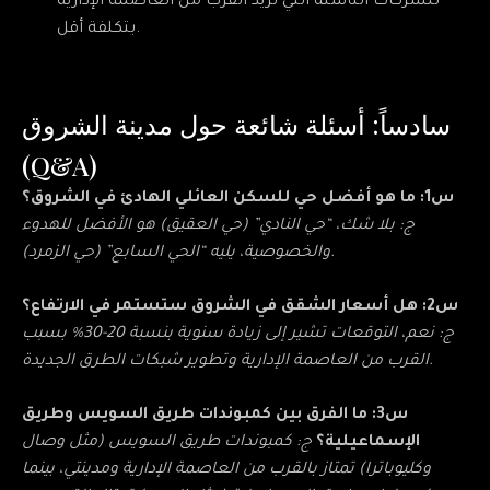
للشركات الناشئة التي تريد القرب من العاصمة الإدارية
بتكلفة أقل.
سادساً: أسئلة شائعة حول مدينة الشروق
(Q&A)
س1: ما هو أفضل حي للسكن العائلي الهادئ في الشروق؟
ج: بلا شك، “حي النادي” (حي العقيق) هو الأفضل للهدوء
والخصوصية، يليه “الحي السابع” (حي الزمرد).
س2: هل أسعار الشقق في الشروق ستستمر في الارتفاع؟
ج: نعم، التوقعات تشير إلى زيادة سنوية بنسبة 20-30% بسبب
القرب من العاصمة الإدارية وتطوير شبكات الطرق الجديدة.
س3: ما الفرق بين كمبوندات طريق السويس وطريق
الإسماعيلية؟
ج: كمبوندات طريق السويس (مثل وصال
وكليوباترا) تمتاز بالقرب من العاصمة الإدارية ومدينتي، بينما