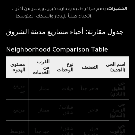
المميزات:
يضم مراكز طبية وتجارية كبرى، ويعتبر من أكثر
الأحياء طلباً للإيجار والسكك المتوسط.
جدول مقارنة: أحياء مشاريع مدينة الشروق
Neighborhood Comparison Table
القرب
اسم الحي
نوع
مستوى
التصنيف
من
(الجديد)
الوحدات
الهدوء
الخدمات
حي
مرتفع
العقيق
فاخر جداً
فيلات
ممتاز
جداً
(النادي)
حي
فيلات /
الزمرد
فاخر
ممتاز
مرتفع
شقق
(السابع)
حي
فوق
شقق /
الياقوت
جيد جداً
متوسط
متوسط
فيلات